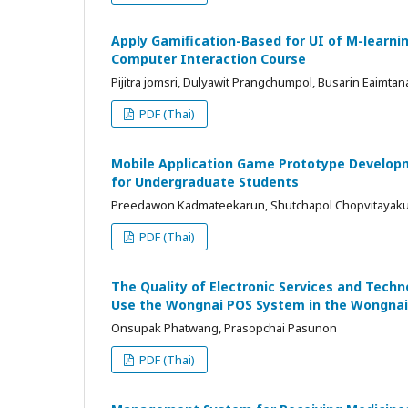
Apply Gamification-Based for UI of M-learni
Computer Interaction Course
Pijitra jomsri, Dulyawit Prangchumpol, Busarin Eaimtan
PDF (Thai)
Mobile Application Game Prototype Developm
for Undergraduate Students
Preedawon Kadmateekarun, Shutchapol Chopvitayak
PDF (Thai)
The Quality of Electronic Services and Tech
Use the Wongnai POS System in the Wongnai
Onsupak Phatwang, Prasopchai Pasunon
PDF (Thai)