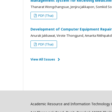
Management System for Receiving Medicines
Thanarat Wongchangsue, Jenjira Jakkapon, Somkid Soo
PDF (Thai)
Development of Computer Equipment Repair
Anurak Jakkawat, Virote Thongjund, Amarita Ritthipak
PDF (Thai)
View All Issues
Academic Resource and Information Technology C