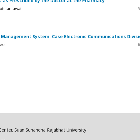
 as Prescribed by the Doctor at the Pharmacy
ttitantawat
5
 Management System: Case Electronic Communications Divisi
dee
6
enter, Suan Sunandha Rajabhat University