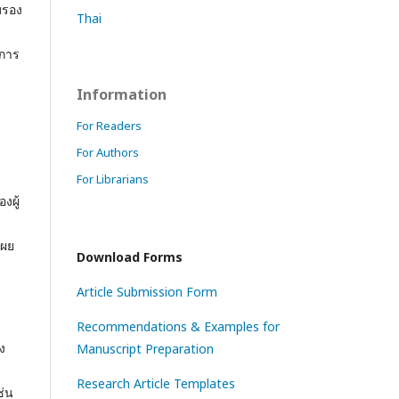
บรอง
Thai
การ
Information
For Readers
For Authors
For Librarians
งผู้
เผย
Download Forms
Article Submission Form
Recommendations & Examples for
ง
Manuscript Preparation
Research Article Templates
ช่น